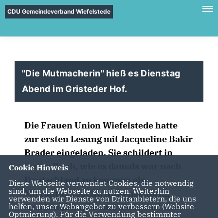
CDU Gemeindeverband Wiefelstede
"Die Mutmacherin" hieß es Dienstag
Abend im Gristeder Hof.
Die Frauen Union Wiefelstede hatte
zur ersten Lesung mit Jacqueline Bakir
Brader eingeladen. Sie schildert in
ihrem Buch, wie es damals war nach
Cookie Hinweis
Deutschland zu kommen als
Diese Webseite verwendet Cookies, die notwendig
sind, um die Webseite zu nutzen. Weiterhin
Migrantin. Flucht, Außenseiterin,
verwenden wir Dienste von Drittanbietern, die uns
Beschimpfungen und die erste Liebe.
helfen, unser Webangebot zu verbessern (Website-
Optmierung). Für die Verwendung bestimmter