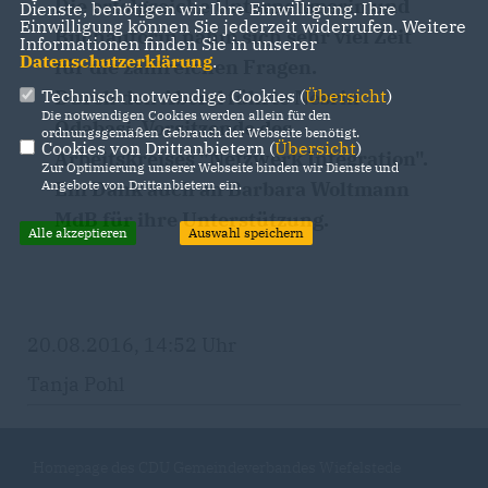
Die erfolgreiche Unternehmerin und
Dienste, benötigen wir Ihre Einwilligung. Ihre
Einwilligung können Sie jederzeit widerrufen. Weitere
Buchautorin nahm sich sehr viel Zeit
Informationen finden Sie in unserer
Datenschutzerklärung
.
für die zahlreichen Fragen.
Durch den Abend führte Nesrin
Technisch notwendige Cookies (
Übersicht
)
Die notwendigen Cookies werden allein für den
Odabasi, Vorsitzende des
ordnungsgemäßen Gebrauch der Webseite benötigt.
Cookies von Drittanbietern (
Übersicht
)
Arbeitskreises "Netzwerk Integration".
Zur Optimierung unserer Webseite binden wir Dienste und
Ein Dank auch an Barbara Woltmann
Angebote von Drittanbietern ein.
MdB für ihre Unterstützung.
Alle akzeptieren
Auswahl speichern
20.08.2016, 14:52 Uhr
Tanja Pohl
Homepage des CDU Gemeindeverbandes Wiefelstede