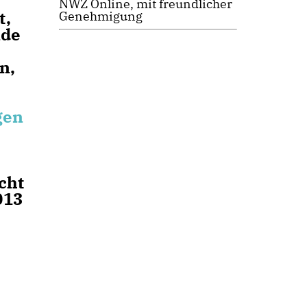
NWZ Online, mit freundlicher
t,
Genehmigung
nde
n,
gen
cht
013