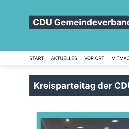
CDU Gemeindeverband
START
AKTUELLES
VOR ORT
MITMA
Kreisparteitag der C