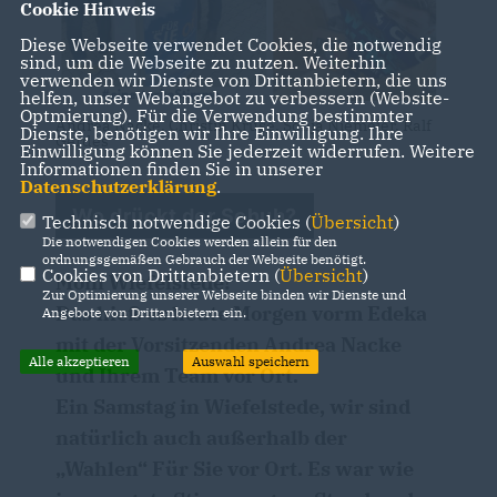
Cookie Hinweis
Diese Webseite verwendet Cookies, die notwendig
sind, um die Webseite zu nutzen. Weiterhin
verwenden wir Dienste von Drittanbietern, die uns
helfen, unser Webangebot zu verbessern (Website-
Optmierung). Für die Verwendung bestimmter
Andrea Nacke, Christin Kruse, Sonja Niemeier, Ralf
Dienste, benötigen wir Ihre Einwilligung. Ihre
Gerdes
Einwilligung können Sie jederzeit widerrufen. Weitere
Informationen finden Sie in unserer
Datenschutzerklärung
.
Wo drückt der Schuh?
Technisch notwendige Cookies (
Übersicht
)
Die notwendigen Cookies werden allein für den
ordnungsgemäßen Gebrauch der Webseite benötigt.
Cookies von Drittanbietern (
Übersicht
)
Moin Wiefelstede!
Zur Optimierung unserer Webseite binden wir Dienste und
Das hieß es heute Morgen vorm Edeka
Angebote von Drittanbietern ein.
mit der Vorsitzenden Andrea Nacke
Alle akzeptieren
Auswahl speichern
und Ihrem Team vor Ort.
Ein Samstag in Wiefelstede, wir sind
natürlich auch außerhalb der
Wahlen“ Für Sie vor Ort. Es war wie